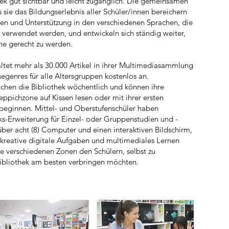
ek gut sichtbar und leicht zugänglich. Die gemeinsamen
 sie das Bildungserlebnis aller Schüler/innen bereichern
lien und Unterstützung in den verschiedenen Sprachen, die
verwendet werden, und entwickeln sich ständig weiter,
ne gerecht zu werden.
ltet mehr als 30.000 Artikel in ihrer Multimediasammlung
egenres für alle Altersgruppen kostenlos an.
chen die Bibliothek wöchentlich und können ihre
eppichzone auf Kissen lesen oder mit ihrer ersten
 beginnen. Mittel- und Oberstufenschüler haben
s-Erweiterung für Einzel- oder Gruppenstudien und -
über acht (8) Computer und einen interaktiven Bildschirm,
, kreative digitale Aufgaben und multimediales Lernen
e verschiedenen Zonen den Schülern, selbst zu
 Bibliothek am besten verbringen möchten.