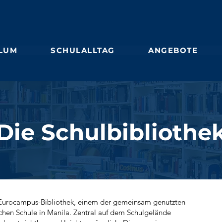
LUM
SCHULALLTAG
ANGEBOTE
Die Schulbibliothe
r Eurocampus-Bibliothek, einem der gemeinsam genutzten
chen Schule in Manila. Zentral auf dem Schulgelände