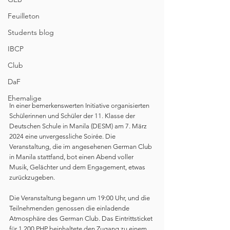
Feuilleton
Students blog
IBCP
Club
DaF
Ehemalige
In einer bemerkenswerten Initiative organisierten 
Schülerinnen und Schüler der 11. Klasse der 
Deutschen Schule in Manila (DESM) am 7. März 
2024 eine unvergessliche Soirée. Die 
Veranstaltung, die im angesehenen German Club 
in Manila stattfand, bot einen Abend voller 
Musik, Gelächter und dem Engagement, etwas 
zurückzugeben.
Die Veranstaltung begann um 19:00 Uhr, und die 
Teilnehmenden genossen die einladende 
Atmosphäre des German Club. Das Eintrittsticket 
für 1.200 PHP beinhaltete den Zugang zu einem 