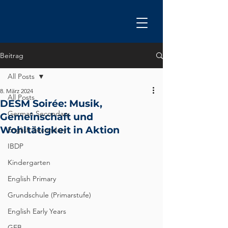
Beitrag
All Posts
8. März 2024
All Posts
DESM Soirée: Musik,
German Secondary
Gemeinschaft und
Wohltätigkeit in Aktion
English Secondary
IBDP
Kindergarten
English Primary
Grundschule (Primarstufe)
English Early Years
GEB