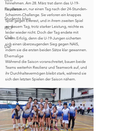
hinnehmen. Am 28. März trat dann das U-19-
Feuilleton
Boysteam an, nur einen Tag nach der 24-Stunden-
Schwimm-Challenge. Sie verloren ein knappes 
Students blog
Spiel gegen Everest, und in ihrem zweiten Spiel 
an diesem Tag, trotz starker Leistung, reichte es 
IBCP
leider wieder nicht. Doch der Tag endete mit 
Club
einem Erfolg, denn die U-19-Jungen sicherten 
sich einen überzeugenden Sieg gegen NAIS, 
DaF
indem sie die ersten beiden Sätze klar gewannen.
Ehemalige
Während die Saison voranschreitet, bauen beide 
Teams weiterhin Resilienz und Teamwork auf, und 
ihr Durchhaltevermögen bleibt stark, während sie 
sich den letzten Spielen der Saison nähern.