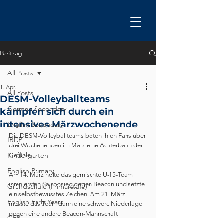
Beitrag
All Posts
1. Apr.
All Posts
DESM-Volleyballteams
German Secondary
kämpfen sich durch ein
intensives Märzwochenende
English Secondary
Die DESM-Volleyballteams boten ihren Fans über 
IBDP
drei Wochenenden im März eine Achterbahn der 
Kindergarten
Gefühle. 
English Primary
Am 14. März holte das gemischte U-15-Team 
ihren ersten Saisonsieg gegen Beacon und setzte 
Grundschule (Primarstufe)
ein selbstbewusstes Zeichen. Am 21. März 
English Early Years
musste das Team dann eine schwere Niederlage 
gegen eine andere Beacon-Mannschaft 
GEB