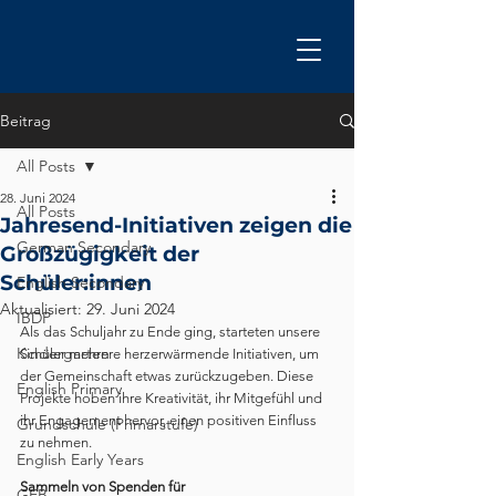
Beitrag
All Posts
28. Juni 2024
All Posts
Jahresend-Initiativen zeigen die
German Secondary
Großzügigkeit der
Schüler:innen
English Secondary
Aktualisiert:
29. Juni 2024
IBDP
Als das Schuljahr zu Ende ging, starteten unsere 
Kindergarten
Schüler mehrere herzerwärmende Initiativen, um 
der Gemeinschaft etwas zurückzugeben. Diese 
English Primary
Projekte hoben ihre Kreativität, ihr Mitgefühl und 
ihr Engagement hervor, einen positiven Einfluss 
Grundschule (Primarstufe)
zu nehmen.
English Early Years
Sammeln von Spenden für 
GEB