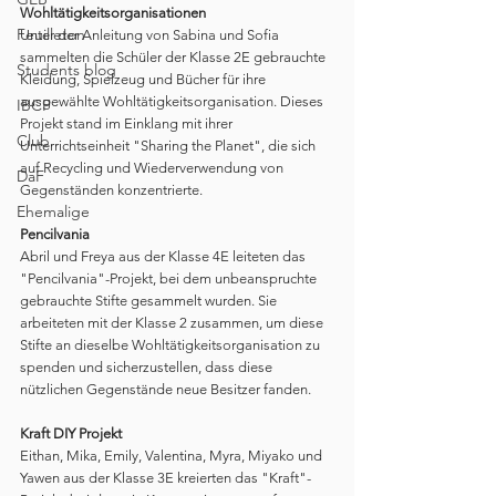
Wohltätigkeitsorganisationen
Feuilleton
Unter der Anleitung von Sabina und Sofia 
sammelten die Schüler der Klasse 2E gebrauchte 
Students blog
Kleidung, Spielzeug und Bücher für ihre 
ausgewählte Wohltätigkeitsorganisation. Dieses 
IBCP
Projekt stand im Einklang mit ihrer 
Club
Unterrichtseinheit "Sharing the Planet", die sich 
auf Recycling und Wiederverwendung von 
DaF
Gegenständen konzentrierte.
Ehemalige
Pencilvania
Abril und Freya aus der Klasse 4E leiteten das 
"Pencilvania"-Projekt, bei dem unbeanspruchte 
gebrauchte Stifte gesammelt wurden. Sie 
arbeiteten mit der Klasse 2 zusammen, um diese 
Stifte an dieselbe Wohltätigkeitsorganisation zu 
spenden und sicherzustellen, dass diese 
nützlichen Gegenstände neue Besitzer fanden.
Kraft DIY Projekt
Eithan, Mika, Emily, Valentina, Myra, Miyako und 
Yawen aus der Klasse 3E kreierten das "Kraft"-