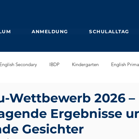
LUM
ANMELDUNG
SCHULALLTAG
English Secondary
IBDP
Kindergarten
English Prima
glish Early Years
GEB
Feuilleton
Students blog
u-Wettbewerb 2026 –
agende Ergebnisse u
nde Gesichter