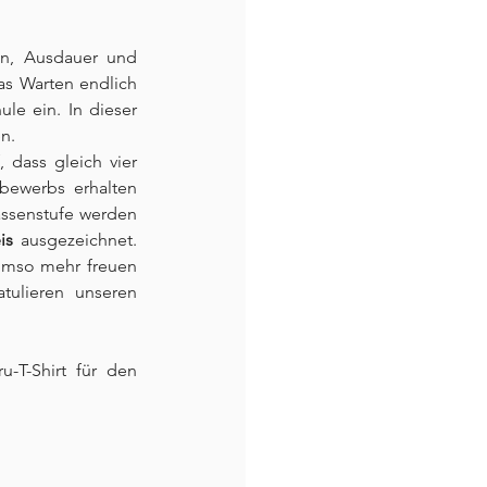
n, Ausdauer und 
s Warten endlich 
e ein. In dieser 
n.
 dass gleich vier 
bewerbs erhalten 
assenstufe werden 
is
 ausgezeichnet. 
Umso mehr freuen 
ulieren unseren 
 Tia Moore (Klasse 5eB) – zusätzlich ausgezeichnet mit dem Känguru-T-Shirt für den 