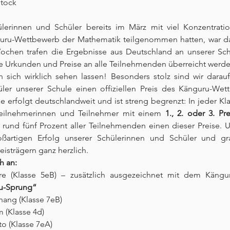
stock
erinnen und Schüler bereits im März mit viel Konzentratio
ru-Wettbewerb der Mathematik teilgenommen hatten, war da
ochen trafen die Ergebnisse aus Deutschland an unserer Schul
 Urkunden und Preise an alle Teilnehmenden überreicht werde
sich wirklich sehen lassen! Besonders stolz sind wir darauf,
ler unserer Schule einen offiziellen Preis des Känguru-Wett
e erfolgt deutschlandweit und ist streng begrenzt: In jeder Kl
Teilnehmerinnen und Teilnehmer mit einem 
1., 2. oder 3. Pre
 rund fünf Prozent aller Teilnehmenden einen dieser Preise. 
ßartigen Erfolg unserer Schülerinnen und Schüler und grat
eisträgern ganz herzlich.
h an:
ru-Sprung“
hang (Klasse 7eB)
 (Klasse 4d)
to (Klasse 7eA)