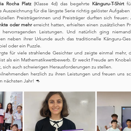
ia Rocha Platz
 (Klasse 4d) das begehrte 
Känguru-T-Shirt
 f
ne Auszeichnung für die längste Serie richtig gelöster Aufgaben 
ziellen Preisträgerinnen und Preisträger durften sich freuen: 
nkte oder mehr
 erreicht hatten, erhielten einen zusätzlichen Pr
 hervorragenden Leistungen. Und natürlich ging niemand 
n neben ihrer Urkunde auch das traditionelle Känguru-Gesc
iel oder ein Puzzle.
rgte für viele strahlende Gesichter und zeigte einmal mehr, 
st als ein Mathematikwettbewerb. Er weckt Freude am Knobeln,
sich auch schwierigen Herausforderungen zu stellen.
Teilnehmenden herzlich zu ihren Leistungen und freuen uns sc
 nächsten Jahr! 🦘