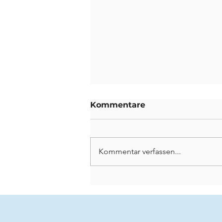
Kommentare
Kommentar verfassen...
Bleibende Spuren
hinterlassen: Ein
Abschied von unseren
scheidenden Lehrkräften