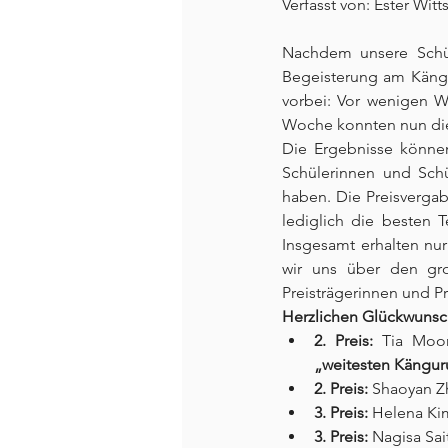
Verfasst von: Ester Witt
Nachdem unsere Schül
Begeisterung am Kängu
vorbei: Vor wenigen W
Woche konnten nun die
Die Ergebnisse können 
Schülerinnen und Schü
haben. Die Preisvergab
lediglich die besten 
Insgesamt erhalten nur
wir uns über den gro
Preisträgerinnen und Pr
Herzlichen Glückwunsc
2. Preis:
„weitesten Kängu
2. Preis:
 Shaoyan Z
3. Preis:
 Helena Kim
3. Preis:
 Nagisa Sai