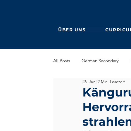
ÜBER UNS
CURRICU
All Posts
German Secondary
26. Juni
2 Min. Lesezeit
Grundschule (Primarstufe)
En
Kängur
Hervorr
DaF
Ehemalige
strahle