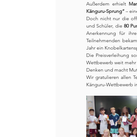
Außerdem erhielt 
Mar
Känguru-Sprung“
 – ei
Doch nicht nur die offi
und Schüler, die 
80 Pu
Anerkennung für ihre
Teilnehmenden bekame
Jahr ein Knobelkartensp
Die Preisverleihung so
Wettbewerb weit mehr i
Denken und macht Mut, 
Wir gratulieren allen 
Känguru-Wettbewerb im