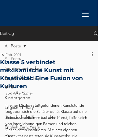
Beitrag
All Posts
16. Feb. 2024
All Posts
Klasse 5 verbindet
German Secondary
mexikanische Kunst mit
Kreativität: Eine Fusion von
English Secondary
Kulturen
IBDP
von Alka Kumar
Kindergarten
In einer kürzlich stattgefundenen Kunststunde 
English Primary
begaben sich die Schüler der 5. Klasse auf eine 
Grundschule (Primarstufe)
Reise durch die mexikanische Kunst, ließen sich 
von ihren lebendigen Farben und reichen 
English Early Years
Geschichten inspirieren. Mit ihrer eigenen 
Kreativität gestalteten sie Kunstwerke, die 
GEB