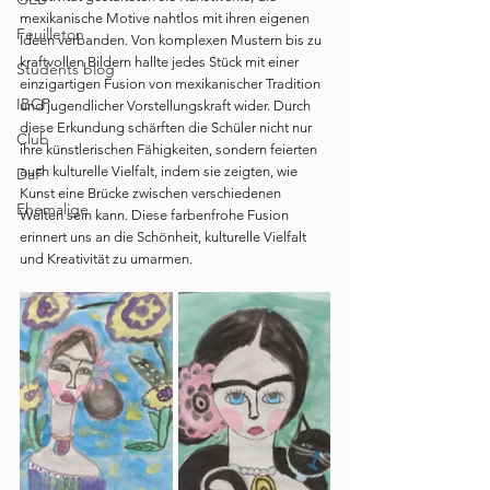
mexikanische Motive nahtlos mit ihren eigenen 
Feuilleton
Ideen verbanden. Von komplexen Mustern bis zu 
kraftvollen Bildern hallte jedes Stück mit einer 
Students blog
einzigartigen Fusion von mexikanischer Tradition 
IBCP
und jugendlicher Vorstellungskraft wider. Durch 
diese Erkundung schärften die Schüler nicht nur 
Club
ihre künstlerischen Fähigkeiten, sondern feierten 
auch kulturelle Vielfalt, indem sie zeigten, wie 
DaF
Kunst eine Brücke zwischen verschiedenen 
Ehemalige
Welten sein kann. Diese farbenfrohe Fusion 
erinnert uns an die Schönheit, kulturelle Vielfalt 
und Kreativität zu umarmen.