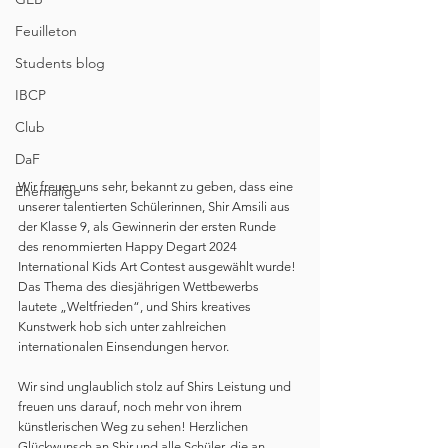
Feuilleton
Students blog
IBCP
Club
DaF
Wir freuen uns sehr, bekannt zu geben, dass eine 
Ehemalige
unserer talentierten Schülerinnen, Shir Amsili aus 
der Klasse 9, als Gewinnerin der ersten Runde 
des renommierten Happy Degart 2024 
International Kids Art Contest ausgewählt wurde! 
Das Thema des diesjährigen Wettbewerbs 
lautete „Weltfrieden“, und Shirs kreatives 
Kunstwerk hob sich unter zahlreichen 
internationalen Einsendungen hervor.
Wir sind unglaublich stolz auf Shirs Leistung und 
freuen uns darauf, noch mehr von ihrem 
künstlerischen Weg zu sehen! Herzlichen 
Glückwunsch an Shir und alle Schüler, die an 