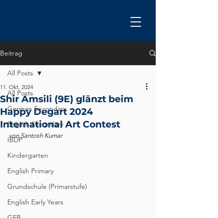
Beitrag
All Posts
11. Okt. 2024
All Posts
Shir Amsili (9E) glänzt beim
German Secondary
Happy Degart 2024
International Art Contest
English Secondary
von Santosh Kumar
IBDP
Kindergarten
English Primary
Grundschule (Primarstufe)
English Early Years
GEB