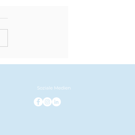
n Defenders for a
er Future – Unsere
senfahrt nach
bales
Soziale Medien