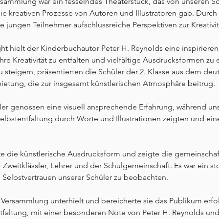
rsammlung war ein fesselndes Theaterstück, das von unseren Sc
ie kreativen Prozesse von Autoren und Illustratoren gab. Durch
e jungen Teilnehmer aufschlussreiche Perspektiven zur Kreativit
ht hielt der Kinderbuchautor Peter H. Reynolds eine inspiriere
ihre Kreativität zu entfalten und vielfältige Ausdrucksformen zu
 steigern, präsentierten die Schüler der 2. Klasse aus dem deu
etung, die zur insgesamt künstlerischen Atmosphäre beitrug.
üler genossen eine visuell ansprechende Erfahrung, während uns
 Selbstentfaltung durch Worte und Illustrationen zeigten und ei
e die künstlerische Ausdrucksform und zeigte die gemeinschaf
Zweitklässler, Lehrer und der Schulgemeinschaft. Es war ein st
Selbstvertrauen unserer Schüler zu beobachten.
Versammlung unterhielt und bereicherte sie das Publikum erfol
tfaltung, mit einer besonderen Note von Peter H. Reynolds und