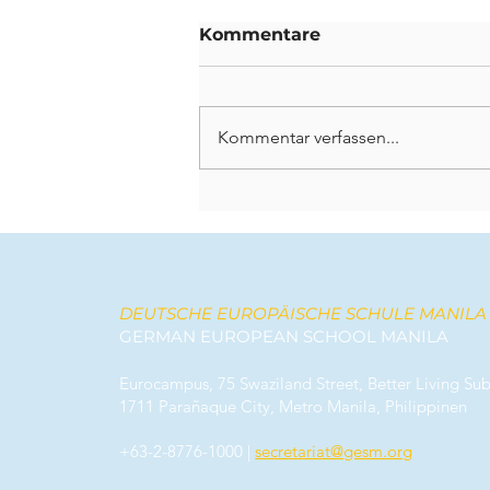
Kommentare
Kommentar verfassen...
Bleibende Spuren
hinterlassen: Ein
Abschied von unseren
scheidenden Lehrkräften
DEUTSCHE EUROPÄISCHE SCHULE MANILA
GERMAN EUROPEAN SCHOOL MANILA
Eurocampus, 75 Swaziland Street, Better Living Sub
1711 Parañaque City, Metro Manila, Philippinen
+63-2-8776-1000
|
secretariat@gesm.org