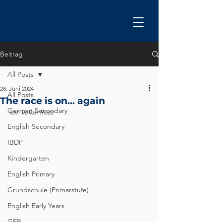
Beitrag
All Posts
28. Juni 2024
All Posts
The race is on... again
German Secondary
von Volker Ross
English Secondary
IBDP
Kindergarten
English Primary
Grundschule (Primarstufe)
English Early Years
GEB