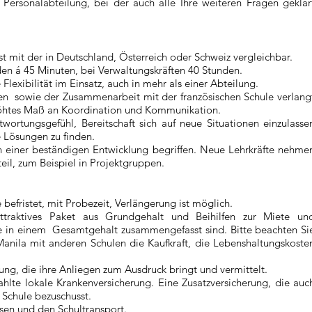
Personalabteilung, bei der auch alle Ihre weiteren Fragen geklär
ist mit der in Deutschland, Österreich oder Schweiz vergleichbar.
n á 45 Minuten, bei Verwaltungskräften 40 Stunden.
 Flexibilität im Einsatz, auch in mehr als einer Abteilung.
en sowie der Zusammenarbeit mit der französischen Schule verlang
rhöhtes Maß an Koordination und Kommunikation.
ntwortungsgefühl, Bereitschaft sich auf neue Situationen einzulasse
 Lösungen zu finden.
 in einer beständigen Entwicklung begriffen. Neue Lehrkräfte nehme
eil, zum Beispiel in Projektgruppen.
 befristet, mit Probezeit, Verlängerung ist möglich.
raktives Paket aus Grundgehalt und Beihilfen zur Miete un
e in einem Gesamtgehalt zusammengefasst sind. Bitte beachten Si
nila mit anderen Schulen die Kaufkraft, die Lebenshaltungskoste
ung, die ihre Anliegen zum Ausdruck bringt und vermittelt.
lte lokale Krankenversicherung. Eine Zusatzversicherung, die auc
 Schule bezuschusst.
ssen und den Schultransport.