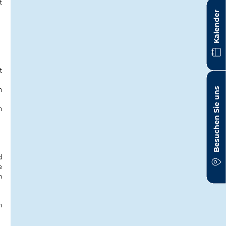
t
Kalender
t
n
Besuchen Sie uns
n
d
e
n
h