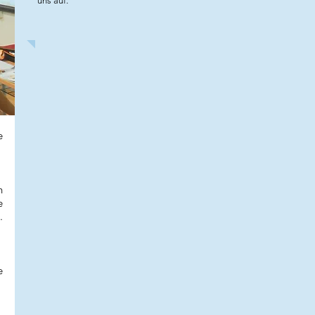
uns auf.
e
n
e
.
e