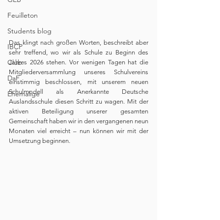
Feuilleton
Students blog
Das klingt nach großen Worten, beschreibt aber 
IBCP
sehr treffend, wo wir als Schule zu Beginn des 
Club
Jahres 2026 stehen. Vor wenigen Tagen hat die 
Mitgliederversammlung unseres Schulvereins 
DaF
einstimmig beschlossen, mit unserem neuen 
Schulmodell als Anerkannte Deutsche 
Ehemalige
Auslandsschule diesen Schritt zu wagen. Mit der 
aktiven Beteiligung unserer gesamten 
Gemeinschaft haben wir in den vergangenen neun 
Monaten viel erreicht – nun können wir mit der 
Umsetzung beginnen.