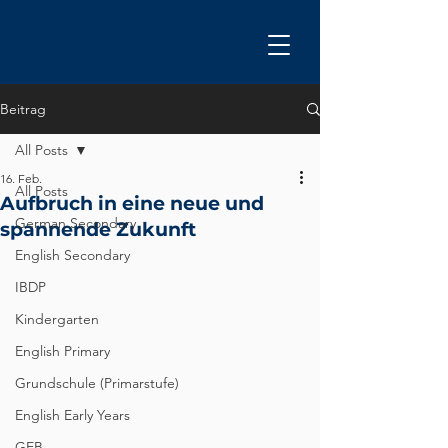
Beitrag
All Posts
16. Feb.
All Posts
Aufbruch in eine neue und
German Secondary
spannende Zukunft
English Secondary
IBDP
Kindergarten
English Primary
Grundschule (Primarstufe)
English Early Years
GEB