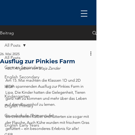
Beitrag
All Posts
26. Mai 2025
All Posts
Ausflug zur Pinkies Farm
German Secondary
nach Angaben von Maja Zander
English Secondary
Am 15. Mai machten die Klassen 1D und 2D 
IBDP
einen spannenden Ausflug zur Pinkies Farm in 
Lipa. Die Kinder hatten die Gelegenheit, Tieren 
Kindergarten
ganz nah zu kommen und mehr über das Leben 
auf dem Bauernhof zu lernen.
English Primary
Grundschule (Primarstufe)
Sie streichelten Kälber und fütterten sie sogar mit 
der Flasche. Auch Kühe wurden mit frischem Gras 
English Early Years
gefüttert – ein besonderes Erlebnis für alle!
GEB