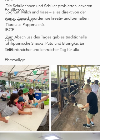
Die Schülerinnen und Schüler probierten leckeren 
Feuilleton
Joghurt, Milch und Käse – alles direkt von der 
Farm. Danach wurden sie kreativ und bemalten 
Students blog
Tiere aus Pappmaché.
IBCP
Zum Abschluss des Tages gab es traditionelle 
Club
philippinische Snacks: Puto und Bibingka. Ein 
DaF
erlebnisreicher und lehrreicher Tag für alle!
Ehemalige