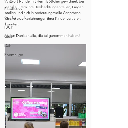
Antwort-Runde mit Herrn Böttcher gewidmet, bei 
der die Eltern ihre Beobachtungen teilen, Fragen 
Feuilleton
stellen und sich in bedeutungsvolle Gespräche 
Students blog
über die Lernerfahrungen ihrer Kinder vertiefen 
konnten.
IBCP
Vielen Dank an alle, die teilgenommen haben!
Club
DaF
Ehemalige