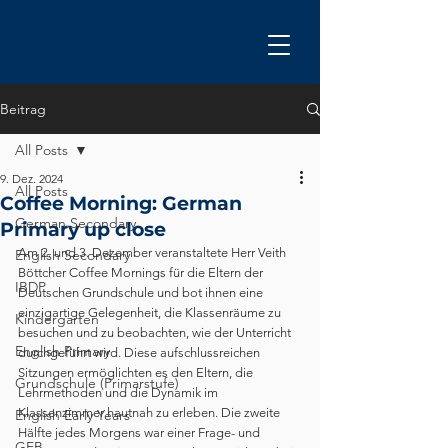
Beitrag
All Posts
9. Dez. 2024
All Posts
Coffee Morning: German
German Secondary
Primary up close
Am 2. und 3. Dezember veranstaltete Herr Veith 
English Secondary
Böttcher Coffee Mornings für die Eltern der 
IBDP
Deutschen Grundschule und bot ihnen eine 
einzigartige Gelegenheit, die Klassenräume zu 
Kindergarten
besuchen und zu beobachten, wie der Unterricht 
English Primary
durchgeführt wird. Diese aufschlussreichen 
Sitzungen ermöglichten es den Eltern, die 
Grundschule (Primarstufe)
Lehrmethoden und die Dynamik im 
Klassenzimmer hautnah zu erleben. Die zweite 
English Early Years
Hälfte jedes Morgens war einer Frage- und 
GEB