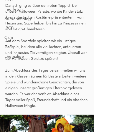
Danach ging es über den roten Teppich bei 
Feuilleton
unserer Halloween-Parade, wo die Kinder stolz 
ihre fantastischen Kostüme präsentierten – von 
Students blog
Hexen und Superhelden bis hin zu Prinzessinnen 
IBCP
und K-Pop-Charakteren.
Club
Auf dem Sportfeld spielten wir ein lustiges 
DaF
Ballspiel, bei dem alle viel lachten, anfeuerten 
und ihr bestes Zielvermögen zeigten. Überall war 
Ehemalige
der Halloween-Geist zu spüren!
Zum Abschluss des Tages versammelten wir uns 
in den Klassenräumen für Bastelarbeiten, weitere 
Spiele und wunderschöne Geschichten, die von 
einigen unserer großartigen Eltern vorgelesen 
wurden. Es war der perfekte Abschluss eines 
Tages voller Spaß, Freundschaft und ein bisschen 
Halloween-Magie.