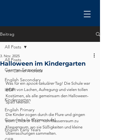
Beitrag
All Posts
3. Nov. 2025
All Posts
Halloween im Kindergarten
German Secondary
von Carmel Andrada
English Secondary
Was für ein 
spook-takulärer
 Tag! Die Schule war 
IBDP
erfüllt von Lachen, Aufregung und vielen tollen 
Kostümen, als alle gemeinsam den Halloween-
Kindergarten
Spaß feierten.
English Primary
Die Kinder zogen durch die Flure und gingen 
Grundschule (Primarstufe)
beim „Trick or Treat“ von Klassenraum zu 
Klassenraum, wo sie Süßigkeiten und kleine 
English Early Years
Überraschungen sammelten.
GEB