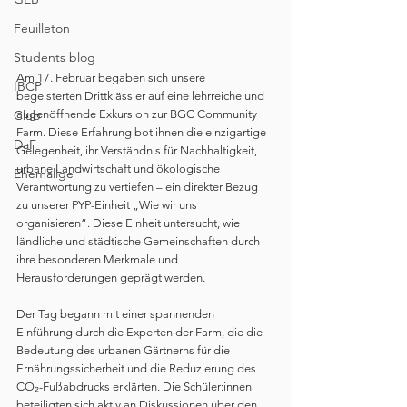
Feuilleton
Students blog
Am 17. Februar begaben sich unsere 
IBCP
begeisterten Drittklässler auf eine lehrreiche und 
augenöffnende Exkursion zur BGC Community 
Club
Farm. Diese Erfahrung bot ihnen die einzigartige 
DaF
Gelegenheit, ihr Verständnis für Nachhaltigkeit, 
urbane Landwirtschaft und ökologische 
Ehemalige
Verantwortung zu vertiefen – ein direkter Bezug 
zu unserer PYP-Einheit „Wie wir uns 
organisieren“. Diese Einheit untersucht, wie 
ländliche und städtische Gemeinschaften durch 
ihre besonderen Merkmale und 
Herausforderungen geprägt werden.
Der Tag begann mit einer spannenden 
Einführung durch die Experten der Farm, die die 
Bedeutung des urbanen Gärtnerns für die 
Ernährungssicherheit und die Reduzierung des 
CO₂-Fußabdrucks erklärten. Die Schüler:innen 
beteiligten sich aktiv an Diskussionen über den 