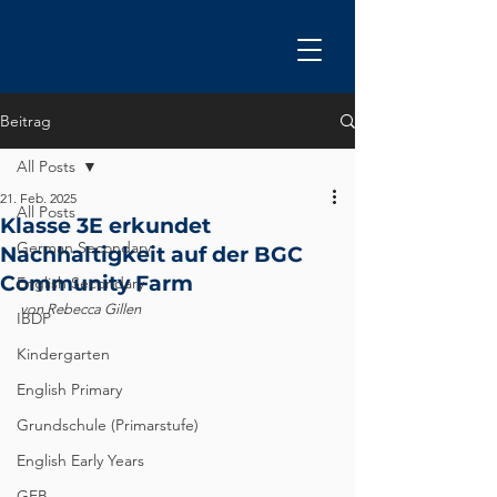
Beitrag
All Posts
21. Feb. 2025
All Posts
Klasse 3E erkundet
German Secondary
Nachhaltigkeit auf der BGC
Community Farm
English Secondary
von Rebecca Gillen
IBDP
Kindergarten
English Primary
Grundschule (Primarstufe)
English Early Years
GEB