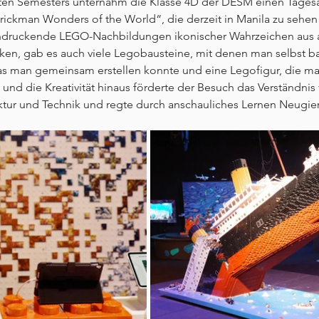
ten Semesters unternahm die Klasse 4D der DESM einen Tagesa
ckman Wonders of the World“, die derzeit in Manila zu sehen i
indruckende LEGO-Nachbildungen ikonischer Wahrzeichen aus a
cken, gab es auch viele Legobausteine, mit denen man selbst b
s man gemeinsam erstellen konnte und eine Legofigur, die ma
nd die Kreativität hinaus förderte der Besuch das Verständnis 
ktur und Technik und regte durch anschauliches Lernen Neugier