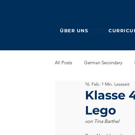
ÜBER UNS
CURRICU
All Posts
German Secondary
16. Feb.
1 Min. Lesezeit
Grundschule (Primarstufe)
En
Klasse 
Lego
DaF
Ehemalige
von Tina Barthel