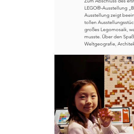
Zum Abschluss des ers
LEGO®-Ausstellung „Bri
Ausstellung zeigt bee
tollen Ausstellungsstü
großes Legomosaik, wa
musste. Über den Spaß u
Weltgeografie, Archite