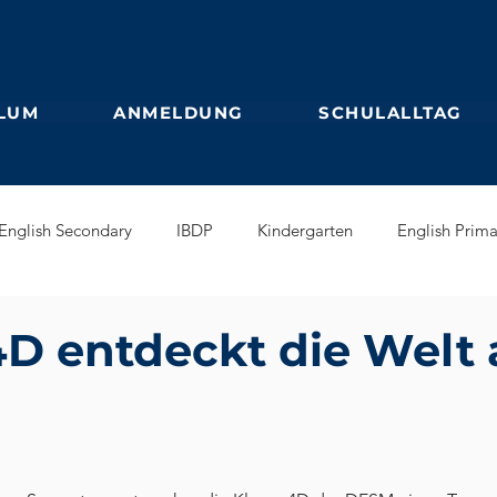
LUM
ANMELDUNG
SCHULALLTAG
English Secondary
IBDP
Kindergarten
English Prima
glish Early Years
GEB
Feuilleton
Students blog
4D entdeckt die Welt 