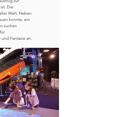
usflug zur 
st. Die 
ller Welt. Neben 
auen konnte, ein 
n suchen 
für 
 und Fantasie an.