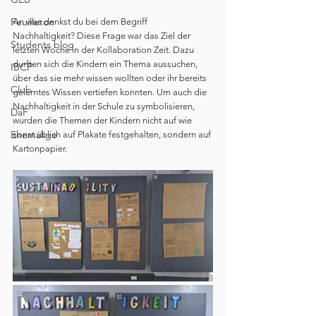
Feuilleton
An was denkst du bei dem Begriff 
Nachhaltigkeit? Diese Frage war das Ziel der 
Students blog
letzten Woche in der Kollaboration Zeit. Dazu 
durften sich die Kindern ein Thema aussuchen, 
IBCP
über das sie mehr wissen wollten oder ihr bereits 
Club
gelerntes Wissen vertiefen konnten. Um auch die 
Nachhaltigkeit in der Schule zu symbolisieren, 
DaF
wurden die Themen der Kindern nicht auf wie 
Ehemalige
sonst üblich auf Plakate festgehalten, sondern auf 
Kartonpapier.