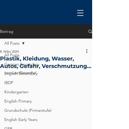
Beitrag
All Posts
8. März 2024
All Posts
Plastik, Kleidung, Wasser,
German Secondary
Autos, Gefahr, Verschmutzung...
von Lea Biesenthal
English Secondary
IBDP
Kindergarten
English Primary
Grundschule (Primarstufe)
English Early Years
GEB