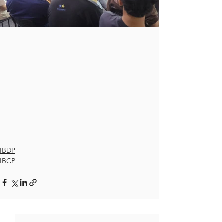
IBDP
IBCP