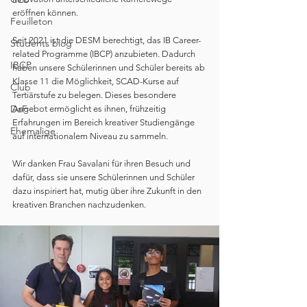
eröffnen können.
Feuilleton
Seit 2021 ist die DESM berechtigt, das IB Career-
Students blog
related Programme (IBCP) anzubieten. Dadurch 
IBCP
haben unsere Schülerinnen und Schüler bereits ab 
Klasse 11 die Möglichkeit, SCAD-Kurse auf 
Club
Tertiärstufe zu belegen. Dieses besondere 
DaF
Angebot ermöglicht es ihnen, frühzeitig 
Erfahrungen im Bereich kreativer Studiengänge 
Ehemalige
auf internationalem Niveau zu sammeln.
Wir danken Frau Savalani für ihren Besuch und 
dafür, dass sie unsere Schülerinnen und Schüler 
dazu inspiriert hat, mutig über ihre Zukunft in den 
kreativen Branchen nachzudenken.