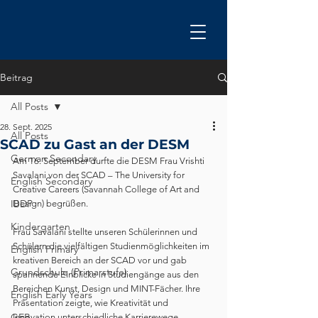
Beitrag
All Posts
28. Sept. 2025
All Posts
SCAD zu Gast an der DESM
German Secondary
Am 16. September durfte die DESM Frau Vrishti 
Savalani von der SCAD – The University for 
English Secondary
Creative Careers (Savannah College of Art and 
IBDP
Design) begrüßen.
Kindergarten
Frau Savalani stellte unseren Schülerinnen und 
Schülern die vielfältigen Studienmöglichkeiten im 
English Primary
kreativen Bereich an der SCAD vor und gab 
Grundschule (Primarstufe)
spannende Einblicke in Studiengänge aus den 
Bereichen Kunst, Design und MINT-Fächer. Ihre 
English Early Years
Präsentation zeigte, wie Kreativität und 
GEB
Innovation unterschiedliche Karrierewege 