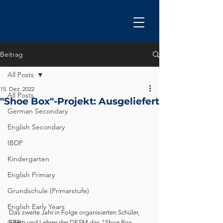
Beitrag
All Posts
15. Dez. 2022
All Posts
"Shoe Box"-Projekt: Ausgeliefert
German Secondary
English Secondary
IBDP
Kindergarten
English Primary
Grundschule (Primarstufe)
English Early Years
Das zweite Jahr in Folge organisierten Schüler, 
GEB
Eltern und Lehrer der DESM das "Shoe Box 