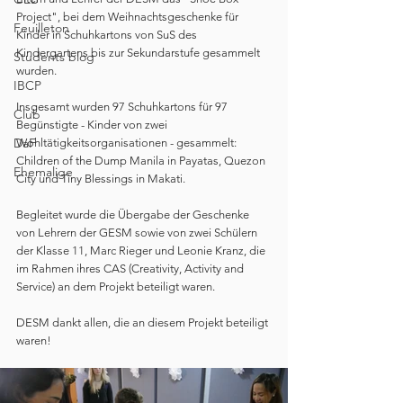
Project", bei dem Weihnachtsgeschenke für 
Feuilleton
Kinder in Schuhkartons von SuS des 
Kindergartens bis zur Sekundarstufe gesammelt 
Students blog
wurden. 
IBCP
Insgesamt wurden 97 Schuhkartons für 97 
Club
Begünstigte - Kinder von zwei 
DaF
Wohltätigkeitsorganisationen - gesammelt: 
Children of the Dump Manila in Payatas, Quezon 
Ehemalige
City und Tiny Blessings in Makati. 
Begleitet wurde die Übergabe der Geschenke 
von Lehrern der GESM sowie von zwei Schülern 
der Klasse 11, Marc Rieger und Leonie Kranz, die 
im Rahmen ihres CAS (Creativity, Activity and 
Service) an dem Projekt beteiligt waren. 
DESM dankt allen, die an diesem Projekt beteiligt 
waren!