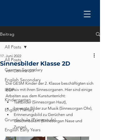
Beitrag
All Posts
17. Juni 2022
All Posts
Sinnesbilder Klasse 2D
German Secondary
von Corinna Gill
English Secondary
Die GESM Kinder der 2. Klasse beschäftigten sich 
IBDP
intensiv mit ihren Sinnesorganen. Hier sind einige 
Arbeiten aus dem Kunstunterricht:
Kindergarten
Tastbilder (Sinnesorgan Haut),
bewegte Bilder zur Musik (Sinnesorgan Ohr),
English Primary
Erinnerungsbild zu Gerüchen und 
Grundschule (Primarstufe)
Geschmäckern (Sinnesorgan Nase und 
Zunge).
English Early Years
GEB