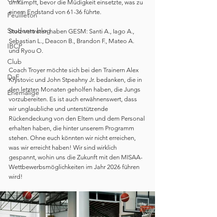
umkämpft, bevor die Müdigkeit einsetzte, was zu 
einem Endstand von 61-36 führte.
Feuilleton
Students blog
Stolz vertreten haben GESM: Santi A., Iago A., 
Sebastian L., Deacon B., Brandon F., Mateo A. 
IBCP
und Ryou O.
Club
Coach Troyer möchte sich bei den Trainern Alex 
DaF
Krystovic und John Stpeahny Jr. bedanken, die in 
den letzten Monaten geholfen haben, die Jungs 
Ehemalige
vorzubereiten. Es ist auch erwähnenswert, dass 
wir unglaubliche und unterstützende 
Rückendeckung von den Eltern und dem Personal 
erhalten haben, die hinter unserem Programm 
stehen. Ohne euch könnten wir nicht erreichen, 
was wir erreicht haben! Wir sind wirklich 
gespannt, wohin uns die Zukunft mit den MISAA-
Wettbewerbsmöglichkeiten im Jahr 2026 führen 
wird!