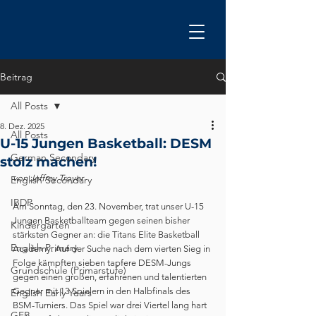
Beitrag
All Posts
8. Dez. 2025
All Posts
U-15 Jungen Basketball: DESM
German Secondary
stolz machen!
von Jeffrey Troyer
English Secondary
IBDP
Am Sonntag, den 23. November, trat unser U-15 
Jungen Basketballteam gegen seinen bisher 
Kindergarten
stärksten Gegner an: die Titans Elite Basketball 
English Primary
Academy. Auf der Suche nach dem vierten Sieg in 
Folge kämpften sieben tapfere DESM-Jungs 
Grundschule (Primarstufe)
gegen einen großen, erfahrenen und talentierten 
Gegner mit 13 Spielern in den Halbfinals des 
English Early Years
BSM-Turniers. Das Spiel war drei Viertel lang hart 
GEB