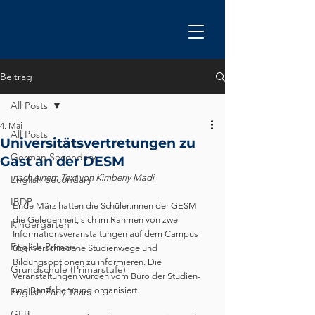
Beitrag
All Posts
4. Mai
All Posts
Universitätsvertretungen zu
German Secondary
Gast an der DESM
nach einem Text von Kimberly Madi
English Secondary
IBDP
Ende März hatten die Schüler:innen der GESM 
die Gelegenheit, sich im Rahmen von zwei 
Kindergarten
Informationsveranstaltungen auf dem Campus 
English Primary
über verschiedene Studienwege und 
Bildungsoptionen zu informieren. Die 
Grundschule (Primarstufe)
Veranstaltungen wurden vom Büro der Studien- 
und Berufsberatung organisiert.
English Early Years
GEB