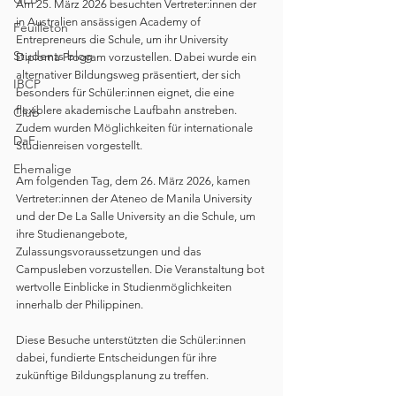
Am 25. März 2026 besuchten Vertreter:innen der 
in Australien ansässigen Academy of 
Feuilleton
Entrepreneurs die Schule, um ihr University 
Students blog
Diploma Program vorzustellen. Dabei wurde ein 
alternativer Bildungsweg präsentiert, der sich 
IBCP
besonders für Schüler:innen eignet, die eine 
flexiblere akademische Laufbahn anstreben. 
Club
Zudem wurden Möglichkeiten für internationale 
DaF
Studienreisen vorgestellt.
Ehemalige
Am folgenden Tag, dem 26. März 2026, kamen 
Vertreter:innen der Ateneo de Manila University 
und der De La Salle University an die Schule, um 
ihre Studienangebote, 
Zulassungsvoraussetzungen und das 
Campusleben vorzustellen. Die Veranstaltung bot 
wertvolle Einblicke in Studienmöglichkeiten 
innerhalb der Philippinen.
Diese Besuche unterstützten die Schüler:innen 
dabei, fundierte Entscheidungen für ihre 
zukünftige Bildungsplanung zu treffen.