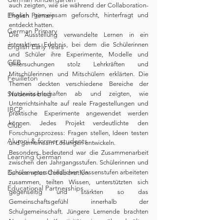
auch zeigten, wie sie während der Collaboration-
English Primary
Phasen gemeinsam geforscht, hinterfragt und 
entdeckt hatten.
German Primary
Die Ausstellung verwandelte Lernen in ein 
interaktives Erlebnis, bei dem die Schülerinnen 
English Early Years
und Schüler ihre Experimente, Modelle und 
GEB
Untersuchungen stolz Lehrkräften und 
Mitschülerinnen und Mitschülern erklärten. Die 
Feuilleton
Themen deckten verschiedene Bereiche der 
Students blog
Naturwissenschaften ab und zeigten, wie 
Unterrichtsinhalte auf reale Fragestellungen und 
IBCP
praktische Experimente angewendet werden 
können. Jedes Projekt verdeutlichte den 
Club
Forschungsprozess: Fragen stellen, Ideen testen 
Alumni & former students
und gemeinsam Lösungen entwickeln.
Besonders bedeutend war die Zusammenarbeit 
Learning German
zwischen den Jahrgangsstufen. Schülerinnen und 
Eurocampus Collaboration
Schüler unterschiedlicher Klassenstufen arbeiteten 
zusammen, teilten Wissen, unterstützten sich 
Educational Partnerships
gegenseitig und stärkten so das 
Gemeinschaftsgefühl innerhalb der 
Schulgemeinschaft. Jüngere Lernende brachten 