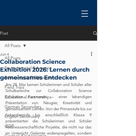
Post
All Posts
Jun 4
All Posts
Collaboration Science
Environmental Education
Exhibition 2026: Lernen durch
gemeinsames Entdecken
Eurocampus Collaboration
Am 28. Mai kamen Schülerinnen und Schüler aller 
Field Trips
Schulbereiche zur Collaboration Science 
Educational Partnerships
Exhibition zusammen – einer lebendigen 
Präsentation von Neugier, Kreativität und 
German Secondary
gemeinsamem Lernen. Von der Primarstufe bis zur 
Sekundarstufe bis einschließlich Klasse 9 
English Secondary
präsentierten die Schülerinnen und Schüler 
IBDP
naturwissenschaftliche Projekte, die nicht nur das 
im Unterricht Gelernte widerspiegelten, sondern 
German Kindergarten