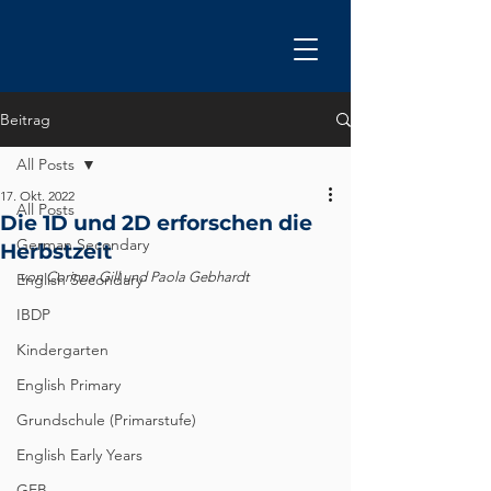
Beitrag
All Posts
17. Okt. 2022
All Posts
Die 1D und 2D erforschen die
German Secondary
Herbstzeit
von Corinna Gill und Paola Gebhardt
English Secondary
IBDP
Kindergarten
English Primary
Grundschule (Primarstufe)
English Early Years
GEB