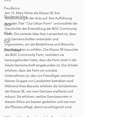
Feuilleton
Am 15. März führte die Klasse 3E ihre 
Students blog
Versammlung in der Aula auf. Ihre Aufführung 
trug den Titel "Our Urban Farm" und erzählte die 
IBCP
Geschichte der Entwicklung der BGC Community 
Club
Farm. Die zentrale Idee ihrer Lerneinheit ist, dass 
sich Gemeinschaften entwickeln und 
DaF
organisieren, um die Bedürfnisse und Wünsche 
der Menschen zu erfüllen. Die Klasse 3E besuchte 
Ehemalige
die BGC Community Farm, nachdem sie 
herausgefunden hatte, dass die Farm stark in die 
lokale Gemeinschaft eingebunden ist. Die Schüler 
erfuhren, dass die Farm ein soziales 
Unternehmen ist, das von Freiwilligen und einer 
kleinen Gruppe von Landwirten betrieben wird. 
Während ihres Besuchs erfuhren die SchülerInnen 
der Klasse 3E, wie man Gemüse anpflanzt und 
anbaut. Sie erfuhren, welche Gemüsesorten in 
diesem Klima am besten gedeihen und wie man 
die Pflanzen pflegt, damit sie erfolgreich sind.