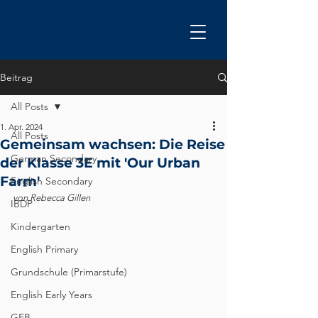
Beitrag
All Posts
1. Apr. 2024
All Posts
Gemeinsam wachsen: Die Reise
German Secondary
der Klasse 3E mit 'Our Urban
Farm'
English Secondary
von Rebecca Gillen
IBDP
Kindergarten
English Primary
Grundschule (Primarstufe)
English Early Years
GEB