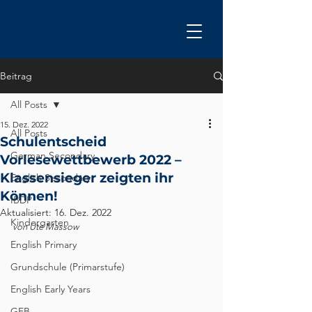
Beitrag
All Posts
15. Dez. 2022
All Posts
Schulentscheid
German Secondary
Vorlesewettbewerb 2022 –
Klassensieger zeigten ihr
English Secondary
Können!
IBDP
Aktualisiert:
16. Dez. 2022
Kindergarten
von Ute Massow
English Primary
Grundschule (Primarstufe)
English Early Years
GEB