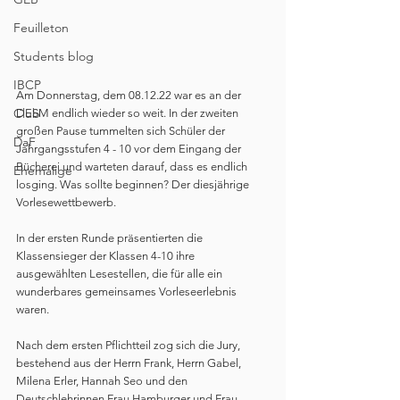
Feuilleton
Students blog
IBCP
Am Donnerstag, dem 08.12.22 war es an der 
Club
DESM endlich wieder so weit. In der zweiten 
großen Pause tummelten sich Schüler der 
DaF
Jahrgangsstufen 4 - 10 vor dem Eingang der 
Bücherei und warteten darauf, dass es endlich 
Ehemalige
losging. Was sollte beginnen? Der diesjährige 
Vorlesewettbewerb. 
In der ersten Runde präsentierten die 
Klassensieger der Klassen 4-10 ihre 
ausgewählten Lesestellen, die für alle ein 
wunderbares gemeinsames Vorleseerlebnis 
waren.
Nach dem ersten Pflichtteil zog sich die Jury, 
bestehend aus der Herrn Frank, Herrn Gabel, 
Milena Erler, Hannah Seo und den 
Deutschlehrinnen Frau Hamburger und Frau 