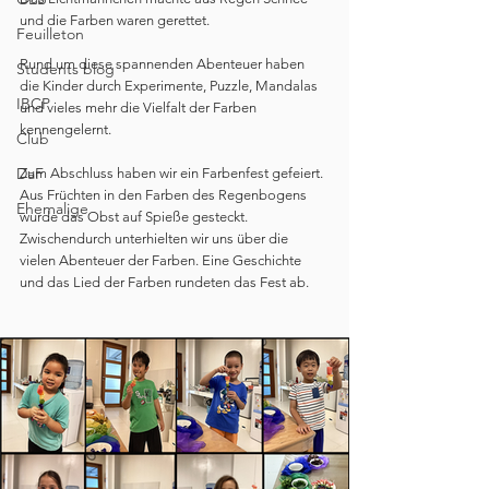
und die Farben waren gerettet.
Feuilleton
Rund um diese spannenden Abenteuer haben 
Students blog
die Kinder durch Experimente, Puzzle, Mandalas 
IBCP
und vieles mehr die Vielfalt der Farben 
kennengelernt.
Club
DaF
Zum Abschluss haben wir ein Farbenfest gefeiert. 
Aus Früchten in den Farben des Regenbogens 
Ehemalige
wurde das Obst auf Spieße gesteckt. 
Zwischendurch unterhielten wir uns über die 
vielen Abenteuer der Farben. Eine Geschichte 
und das Lied der Farben rundeten das Fest ab.