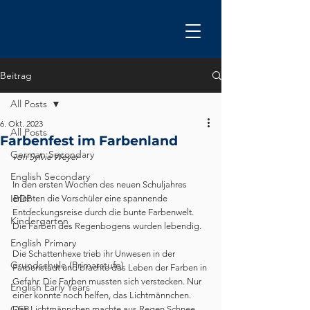
Beitrag
All Posts
6. Okt. 2023
All Posts
Farbenfest im Farbenland
German Secondary
von Sylvie Weyer
English Secondary
In den ersten Wochen des neuen Schuljahres 
IBDP
erlebten die Vorschüler eine spannende 
Entdeckungsreise durch die bunte Farbenwelt. 
Kindergarten
Die Farben des Regenbogens wurden lebendig.
English Primary
Die Schattenhexe trieb ihr Unwesen in der 
Grundschule (Primarstufe)
Farbenstadt und brachte das Leben der Farben in 
Gefahr. Die Farben mussten sich verstecken. Nur 
English Early Years
einer konnte noch helfen, das Lichtmännchen. 
GEB
Das Lichtmännchen machte aus Regen Schnee 