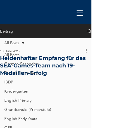
Beitrag
All Posts
13. Juni 2025
All Posts
Heldenhafter Empfang für das
German Secondary
SEA-Games-Team nach 19-
Medaillen-Erfolg
English Secondary
IBDP
Kindergarten
English Primary
Grundschule (Primarstufe)
English Early Years
GEB