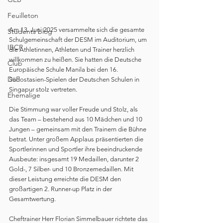
Feuilleton
Am 13. Juni 2025 versammelte sich die gesamte 
Students blog
Schulgemeinschaft der DESM im Auditorium, um 
IBCP
die Athletinnen, Athleten und Trainer herzlich 
willkommen zu heißen. Sie hatten die Deutsche 
Club
Europäische Schule Manila bei den 16. 
DaF
Südostasien-Spielen der Deutschen Schulen in 
Singapur stolz vertreten.
Ehemalige
Die Stimmung war voller Freude und Stolz, als 
das Team – bestehend aus 10 Mädchen und 10 
Jungen – gemeinsam mit den Trainern die Bühne 
betrat. Unter großem Applaus präsentierten die 
Sportlerinnen und Sportler ihre beeindruckende 
Ausbeute: insgesamt 19 Medaillen, darunter 2 
Gold-, 7 Silber- und 10 Bronzemedaillen. Mit 
dieser Leistung erreichte die DESM den 
großartigen 2. Runner-up Platz in der 
Gesamtwertung.
Cheftrainer Herr Florian Simmelbauer richtete das 