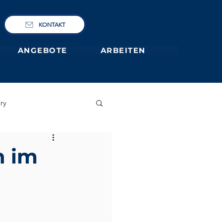
KONTAKT
ANGEBOTE
ARBEITEN
ry
IBCP
Club
n im