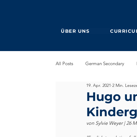
ÜBER UNS
CURRICU
All Posts
German Secondary
19. Apr. 2021
2 Min. Leseze
Grundschule (Primarstufe)
En
Hugo un
Kinderg
DaF
Ehemalige
von Sylvie Weyer | 26 