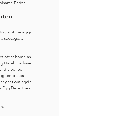
olsame Ferien.
arten
 to paint the eggs 
 a sausage, a 
et off at home as 
gg Detekrive have 
and a boiled 
egg templates 
hey set out again 
er Egg Detectives 
n. 