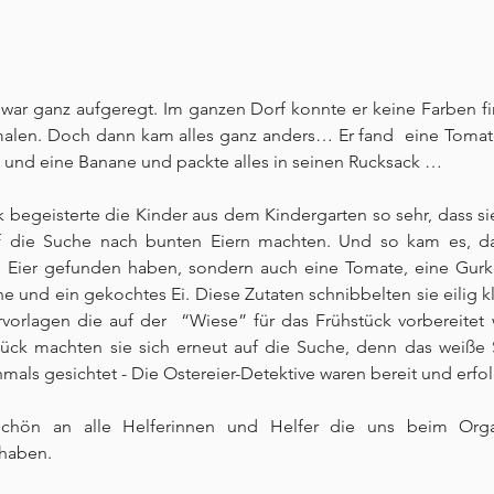
war ganz aufgeregt. Im ganzen Dorf konnte er keine Farben fi
malen. Doch dann kam alles ganz anders… Er fand  eine Tomate
 und eine Banane und packte alles in seinen Rucksack …
 begeisterte die Kinder aus dem Kindergarten so sehr, dass sie
uf die Suche nach bunten Eiern machten. Und so kam es, da
ie Eier gefunden haben, sondern auch eine Tomate, eine Gurke
 und ein gekochtes Ei. Diese Zutaten schnibbelten sie eilig kle
rvorlagen die auf der  “Wiese” für das Frühstück vorbereitet
tück machten sie sich erneut auf die Suche, denn das weiße
als gesichtet - Die Ostereier-Detektive waren bereit und erfol
schön an alle Helferinnen und Helfer die uns beim Organ
 haben. 