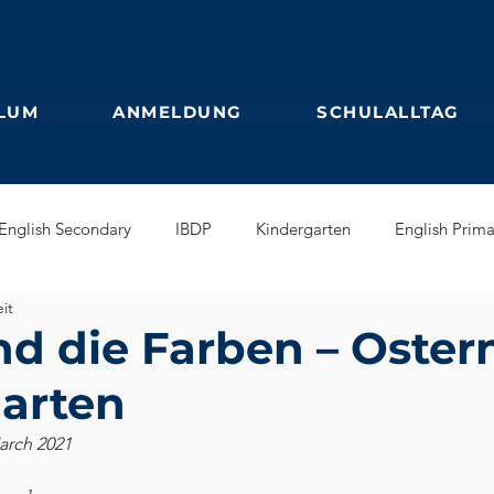
LUM
ANMELDUNG
SCHULALLTAG
English Secondary
IBDP
Kindergarten
English Prima
it
glish Early Years
GEB
Feuilleton
Students blog
d die Farben – Oster
arten
March 2021