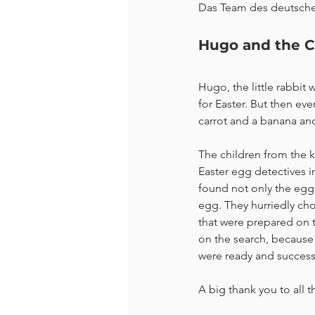
Das Team des deutschen
Hugo and the Co
Hugo, the little rabbit 
for Easter. But then ev
carrot and a banana and
The children from the ki
Easter egg detectives i
found not only the eggs
egg. They hurriedly ch
that were prepared on t
on the search, because 
were ready and success
A big thank you to all 