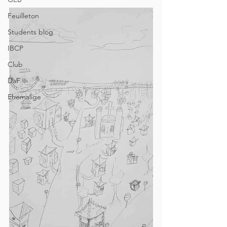
Feuilleton
Students blog
IBCP
Club
DaF
Ehemalige