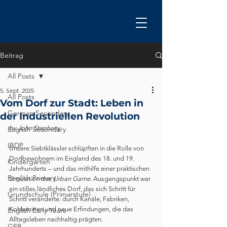
Beitrag
All Posts
5. Sept. 2025
All Posts
Vom Dorf zur Stadt: Leben in
German Secondary
der Industriellen Revolution
by John Stephany
English Secondary
IBDP
Unsere Siebtklässler schlüpften in die Rolle von 
Dorfbewohnern im England des 18. und 19. 
Kindergarten
Jahrhunderts – und das mithilfe einer praktischen 
English Primary
Simulation des 
Urban Game
. Ausgangspunkt war 
ein stilles ländliches Dorf, das sich Schritt für 
Grundschule (Primarstufe)
Schritt veränderte: durch Kanäle, Fabriken, 
Kohleminen und neue Erfindungen, die das 
English Early Years
Alltagsleben nachhaltig prägten.
GEB