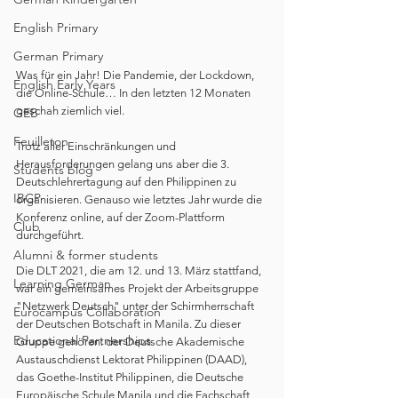
English Primary
German Primary
Was für ein Jahr! Die Pandemie, der Lockdown, 
English Early Years
die Online-Schule… In den letzten 12 Monaten 
geschah ziemlich viel. 
GEB
Feuilleton
Trotz aller Einschränkungen und 
Herausforderungen gelang uns aber die 3. 
Students blog
Deutschlehrertagung auf den Philippinen zu 
IBCP
organisieren. Genauso wie letztes Jahr wurde die 
Konferenz online, auf der Zoom-Plattform 
Club
durchgeführt.
Alumni & former students
Die DLT 2021, die am 12. und 13. März stattfand, 
Learning German
war ein gemeinsames Projekt der Arbeitsgruppe 
"Netzwerk Deutsch" unter der Schirmherrschaft 
Eurocampus Collaboration
der Deutschen Botschaft in Manila. Zu dieser 
Educational Partnerships
Gruppe gehören: der Deutsche Akademische 
Austauschdienst Lektorat Philippinen (DAAD), 
das Goethe-Institut Philippinen, die Deutsche 
Europäische Schule Manila und die Fachschaft 