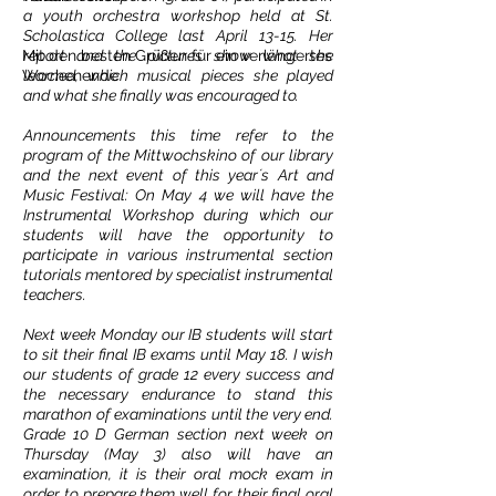
a youth orchestra workshop held at St.
Scholastica College last April 13-15. Her
Mit den besten Grüßen für ein verlängertes
report and the pictures show what she
Wochenende
learned, which musical pieces she played
and what she finally was encouraged to.
Announcements this time refer to the
program of the Mittwochskino of our library
and the next event of this year´s Art and
Music Festival: On May 4 we will have the
Instrumental Workshop during which our
students will have the opportunity to
participate in various instrumental section
tutorials mentored by specialist instrumental
teachers.
Next week Monday our IB students will start
to sit their final IB exams until May 18. I wish
our students of grade 12 every success and
the necessary endurance to stand this
marathon of examinations until the very end.
Grade 10 D German section next week on
Thursday (May 3) also will have an
examination, it is their oral mock exam in
order to prepare them well for their final oral