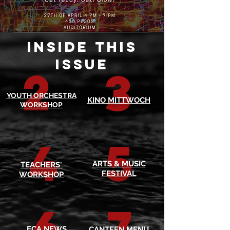
inside this
issue
2
3
YOUTH ORCHESTRA
KINO MITTWOCH
WORKSHOP
4
5
ARTS & MUSIC
TEACHERS'
FESTIVAL
WORKSHOP
6
7
ECA NEWS
CANTEEN MENU