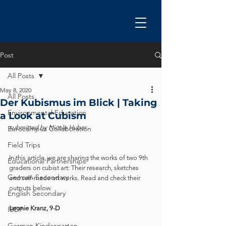
Post
All Posts
May 8, 2020
All Posts
Der Kubismus im Blick | Taking
Environmental Education
a Look at Cubism
submitted by Nicole Huber
Eurocampus Collaboration
Field Trips
In this article, we are sharing the works of two 9th 
Educational Partnerships
graders on cubist art: Their research, sketches 
German Secondary
and self-made art works. Read and check their 
outputs below. 
English Secondary
Leonie Kranz, 9-D
IBDP
German Kindergarten