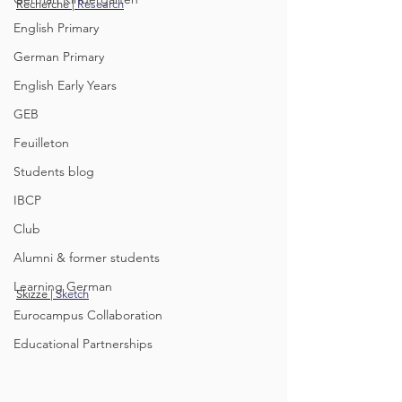
Recherche | 
Research
English Primary
German Primary
English Early Years
GEB
Feuilleton
Students blog
IBCP
Club
Alumni & former students
Learning German
Skizze | 
Sketch
Eurocampus Collaboration
Educational Partnerships