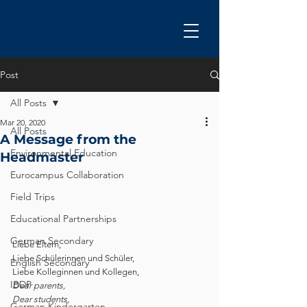
Post
All Posts
Mar 20, 2020
All Posts
A Message from the
Environmental Education
Headmaster
Eurocampus Collaboration
Field Trips
Educational Partnerships
German Secondary
Liebe Eltern,
Liebe Schülerinnen und Schüler,
English Secondary
Liebe Kolleginnen und Kollegen,
IBDP
Dear parents,
Dear students,
German Kindergarten