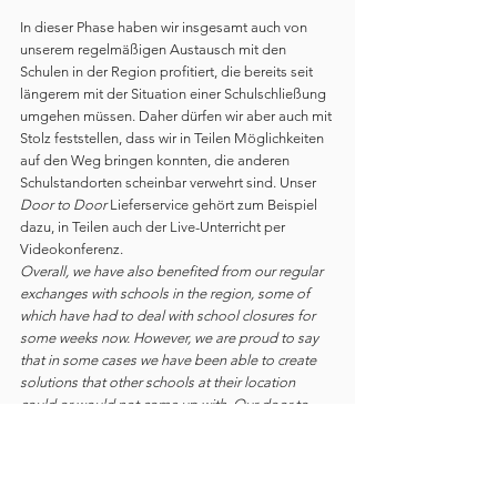
In dieser Phase haben wir insgesamt auch von 
unserem regelmäßigen Austausch mit den 
Schulen in der Region profitiert, die bereits seit 
längerem mit der Situation einer Schulschließung 
umgehen müssen. Daher dürfen wir aber auch mit 
Stolz feststellen, dass wir in Teilen Möglichkeiten 
auf den Weg bringen konnten, die anderen 
Schulstandorten scheinbar verwehrt sind. Unser 
Door to Door
 Lieferservice gehört zum Beispiel 
dazu, in Teilen auch der Live-Unterricht per 
Videokonferenz.
Overall, we have also benefited from our regular 
exchanges with schools in the region, some of 
which have had to deal with school closures for 
some weeks now. However, we are proud to say 
that in some cases we have been able to create 
solutions that other schools at their location 
could or would not come up with. Our door-to-
door delivery service, for example, is one of those 
solutions, and the live lessons via video 
conferences.