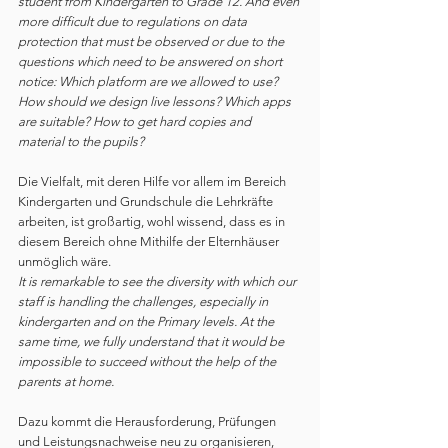
student from Kindergarten to Grade 12. And even 
more difficult due to regulations on data 
protection that must be observed or due to the 
questions which need to be answered on short 
notice: Which platform are we allowed to use? 
How should we design live lessons? Which apps 
are suitable? How to get hard copies and 
material to the pupils?
Die Vielfalt, mit deren Hilfe vor allem im Bereich 
Kindergarten und Grundschule die Lehrkräfte 
arbeiten, ist großartig, wohl wissend, dass es in 
diesem Bereich ohne Mithilfe der Elternhäuser 
unmöglich wäre.
It is remarkable to see the diversity with which our 
staff is handling the challenges, especially in 
kindergarten and on the Primary levels. At the 
same time, we fully understand that it would be 
impossible to succeed without the help of the 
parents at home.
Dazu kommt die Herausforderung, Prüfungen 
und Leistungsnachweise neu zu organisieren, 