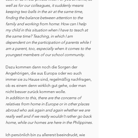
well as for our colleagues, it suddenly means 
keeping two balls in the air at the same time, 
finding the balance between attention to the 
family and working from home: How can I help 
my child in this situation when I have to teach at 
the same time? Teaching, in which I am 
dependent on the participation of parents while I 
am a parent, too, especially when it comes to the 
youngest members of our school community.
Dazu kommen dann noch die Sorgen der 
Angehörigen, die aus Europa oder wo auch 
immer sie zu Hause sind, regelmäßig nachfragen, 
ob es einem denn wirklich gut gehe, oder man 
nicht besser zurück kommen wolle.
In addition to this, there are the concerns of 
relatives from home in Europe or in other places 
abroad who ask again and again whether we are 
really well and if we really wouldn’t rather go back 
home, while our homes are here in the Philippines.
Ich persönlich bin zu allererst beeindruckt, wie 