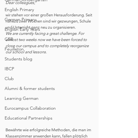
Dear colleagues,
English Primary
wir stehen vor einer großen Herausforderung. Seit 
German Primary
nahezu zwei Wochen sind wir gezwungen, Schule 
und Unterricht ganz neu zu organisieren.
English Early Years
We are currently facing a great challenge. For 
GEB
almost two weeks now we have been forced to 
close our campus and to completely reorganize 
Feuilleton
our school and lessons.
Students blog
IBCP
Club
Alumni & former students
Learning German
Eurocampus Collaboration
Educational Partnerships
Bewährte wie erfolgreiche Methoden, die man im 
Klassenzimmer anwenden kann, fallen plötzlich 