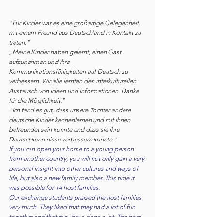
"Für Kinder war es eine großartige Gelegenheit, 
mit einem Freund aus Deutschland in Kontakt zu 
treten."
„Meine Kinder haben gelernt, einen Gast 
aufzunehmen und ihre 
Kommunikationsfähigkeiten auf Deutsch zu 
verbessern. Wir alle lernten den interkulturellen 
Austausch von Ideen und Informationen. Danke 
für die Möglichkeit."
"Ich fand es gut, dass unsere Tochter andere 
deutsche Kinder kennenlernen und mit ihnen 
befreundet sein konnte und dass sie ihre 
Deutschkenntnisse verbessern konnte."
If you can open your home to a young person 
from another country, you will not only gain a very 
personal insight into other cultures and ways of 
life, but also a new family member. This time it 
was possible for 14 host families.
Our exchange students praised the host families 
very much. They liked that they had a lot of fun 
together and that they have done a lot. The host 