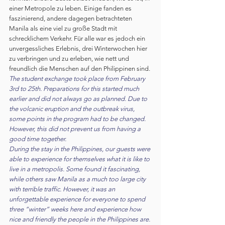
einer Metropole zu leben. Einige fanden es 
faszinierend, andere dagegen betrachteten 
Manila als eine viel zu große Stadt mit 
schrecklichem Verkehr. Für alle war es jedoch ein 
unvergessliches Erlebnis, drei Winterwochen hier 
zu verbringen und zu erleben, wie nett und 
freundlich die Menschen auf den Philippinen sind.
The student exchange took place from February 
3rd to 25th. Preparations for this started much 
earlier and did not always go as planned. Due to 
the volcanic eruption and the outbreak virus, 
some points in the program had to be changed. 
However, this did not prevent us from having a 
good time together.
During the stay in the Philippines, our guests were 
able to experience for themselves what it is like to 
live in a metropolis. Some found it fascinating, 
while others saw Manila as a much too large city 
with terrible traffic. However, it was an 
unforgettable experience for everyone to spend 
three “winter” weeks here and experience how 
nice and friendly the people in the Philippines are.