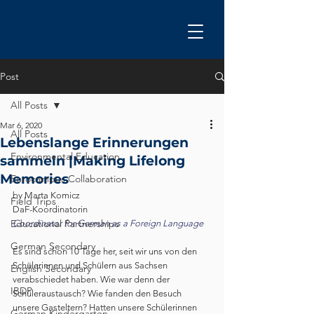
Post
All Posts
Mar 6, 2020
All Posts
Lebenslange Erinnerungen
Environmental Education
sammeln |Making Lifelong
Memories
Eurocampus Collaboration
by Marta Komicz
Field Trips
DaF-Koordinatorin
Educational Partnerships
Coordinator for German as a Foreign Language
German Secondary
Es sind schon 10 Tage her, seit wir uns von den 
Schülerinnen und Schülern aus Sachsen 
English Secondary
verabschiedet haben. Wie war denn der 
IBDP
Schüleraustausch? Wie fanden den Besuch 
unsere Gasteltern? Hatten unsere Schülerinnen 
German Kindergarten