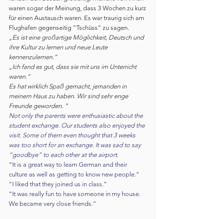
waren sogar der Meinung, dass 3 Wochen zu kurz 
für einen Austausch waren. Es war traurig sich am 
Flughafen gegenseitig “Tschüss” zu sagen.
„Es ist eine großartige Möglichkeit, Deutsch und 
ihre Kultur zu lernen und neue Leute 
kennenzulernen.“
„Ich fand es gut, dass sie mit uns im Unterricht 
waren.“
Es hat wirklich Spaß gemacht, jemanden in 
meinem Haus zu haben. Wir sind sehr enge 
Freunde geworden. “
Not only the parents were enthusiastic about the 
student exchange. Our students also enjoyed the 
visit. Some of them even thought that 3 weeks 
was too short for an exchange. It was sad to say 
“goodbye” to each other at the airport.
“It is a great way to learn German and their 
culture as well as getting to know new people.”
“I liked that they joined us in class.”
“It was really fun to have someone in my house. 
We became very close friends.”