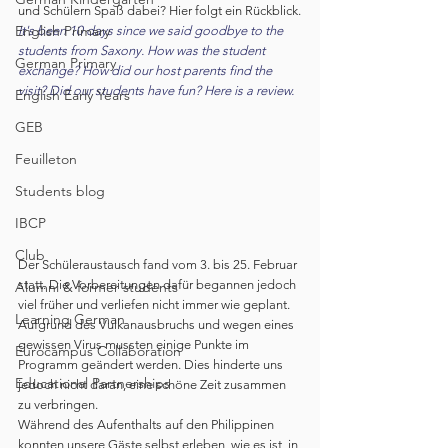
und Schülern Spaß dabei? Hier folgt ein Rückblick.
English Primary
It's been 10 days since we said goodbye to the 
students from Saxony. How was the student 
German Primary
exchange? How did our host parents find the 
visit? Did our students have fun? Here is a review.
English Early Years
GEB
Feuilleton
Students blog
IBCP
Club
Der Schüleraustausch fand vom 3. bis 25. Februar 
statt. Die Vorbereitungen dafür begannen jedoch 
Alumni & former students
viel früher und verliefen nicht immer wie geplant. 
Learning German
Aufgrund des Vulkanausbruchs und wegen eines 
gewissen Virus mussten einige Punkte im 
Eurocampus Collaboration
Programm geändert werden. Dies hinderte uns 
Educational Partnerships
jedoch nicht daran, eine schöne Zeit zusammen 
zu verbringen. 
Während des Aufenthalts auf den Philippinen 
konnten unsere Gäste selbst erleben, wie es ist, in 